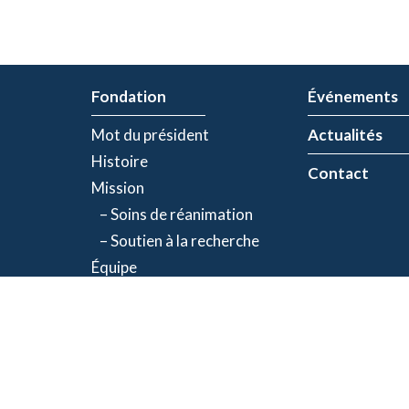
Fondation
Événements
Mot du président
Actualités
Histoire
Contact
Mission
– Soins de réanimation
– Soutien à la recherche
Équipe
Partenaires
olitique de confidentialité
| Numéro d'organisme de bienfaisance: 843634064RR00
©2026 Fondation Jacques-de Champlain. Tous droits réservés.
Une réalisation d’
Exolnet
et
C4 Communications