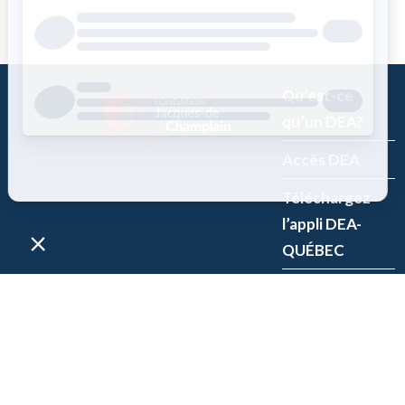
Qu’est-ce
qu’un DEA?
Accès DEA
Téléchargez
l’appli DEA-
QUÉBEC
Enregistrez un
DEA
P