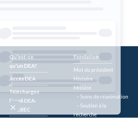
Qu’est-ce
Fondation
qu’un DEA?
Mot du président
Accès DEA
Histoire
Mission
Téléchargez
– Soins de réanimation
l’appli DEA-
– Soutien à la
QUÉBEC
recherche
Enregistrez un
Équipe
DEA
Partenaires