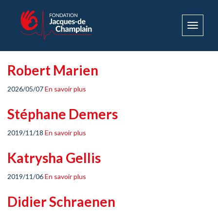
Toggle
navigat
Robert Marien
2026/05/07
En savoir plus
Stéphane Demers
2019/11/18
En savoir plus
Katrysha Gellis
2019/11/06
En savoir plus
Didier Schraenen