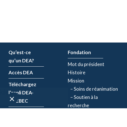
Qu’est-ce
Fondation
qu’un DEA?
Mot du président
Accès DEA
Histoire
Mission
Téléchargez
– Soins de réanimation
l’appli DEA-
– Soutien à la
QUÉBEC
recherche
Enregistrez un
Équipe
DEA
Partenaires