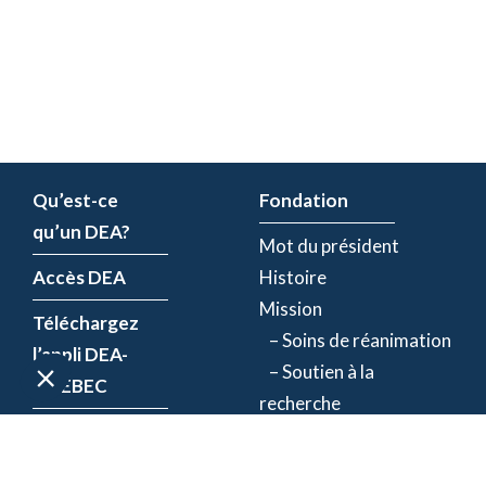
Qu’est-ce
Fondation
qu’un DEA?
Mot du président
Accès DEA
Histoire
Mission
Téléchargez
– Soins de réanimation
l’appli DEA-
– Soutien à la
QUÉBEC
recherche
Enregistrez un
Équipe
DEA
Partenaires