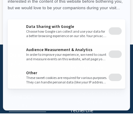
Qu’est-ce
Fondation
qu’un DEA?
Mot du président
Accès DEA
Histoire
Mission
Téléchargez
– Soins de réanimation
l’appli DEA-
– Soutien à la
QUÉBEC
recherche
Enregistrez un
Équipe
DEA
Partenaires