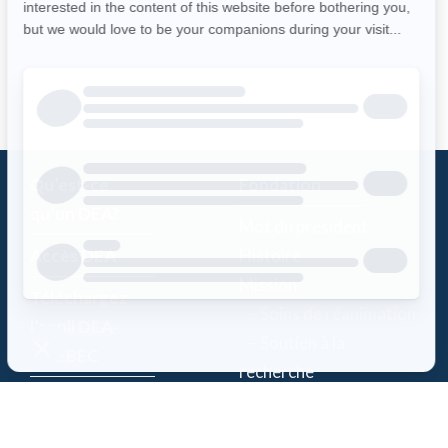
Qu’est-ce
Fondation
qu’un DEA?
Mot du président
Accès DEA
Histoire
Mission
Téléchargez
– Soins de réanimation
l’appli DEA-
– Soutien à la
QUÉBEC
recherche
Enregistrez un
Équipe
DEA
Partenaires