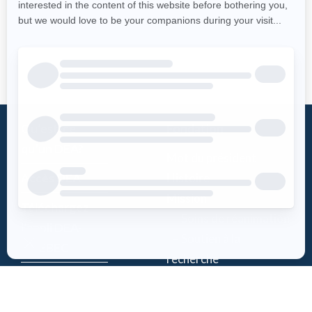
Qu’est-ce
Fondation
qu’un DEA?
Mot du président
Accès DEA
Histoire
Mission
Téléchargez
– Soins de réanimation
l’appli DEA-
– Soutien à la
QUÉBEC
recherche
Enregistrez un
Équipe
DEA
Partenaires