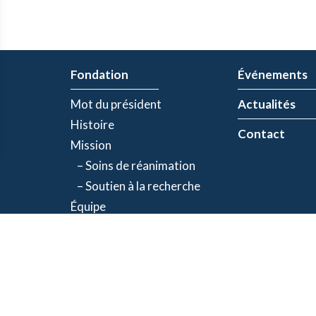
Fondation
Événements
Mot du président
Actualités
Histoire
Contact
Mission
– Soins de réanimation
– Soutien à la recherche
Équipe
Partenaires
olitique de confidentialité
| Numéro d'organisme de bienfaisance: 843634064RR00
©2026 Fondation Jacques-de Champlain. Tous droits réservés.
Une réalisation d’
Exolnet
et
C4 Communications