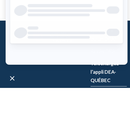
Qu’est-ce
qu’un DEA?
Accès DEA
Téléchargez
l’appli DEA-
QUÉBEC
Enregistrez un
DEA
P