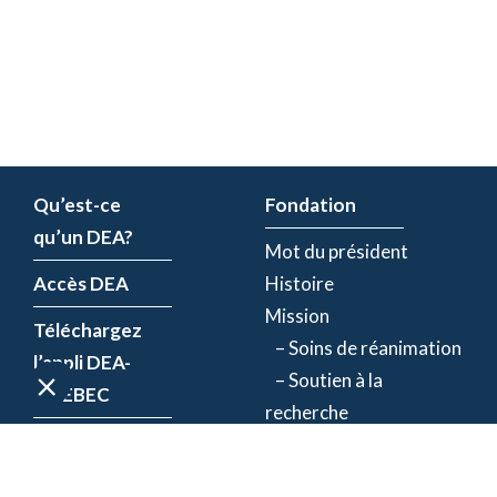
Qu’est-ce
Fondation
qu’un DEA?
Mot du président
Accès DEA
Histoire
Mission
Téléchargez
– Soins de réanimation
l’appli DEA-
– Soutien à la
QUÉBEC
recherche
Enregistrez un
Équipe
DEA
Partenaires