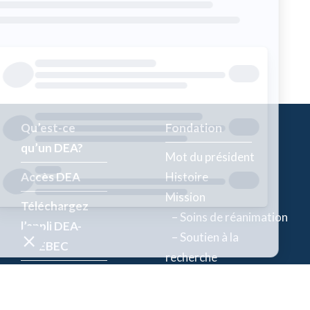
Qu’est-ce
Fondation
qu’un DEA?
Mot du président
Accès DEA
Histoire
Mission
Téléchargez
– Soins de réanimation
l’appli DEA-
– Soutien à la
QUÉBEC
recherche
Enregistrez un
Équipe
DEA
Partenaires