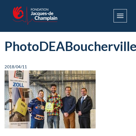
Toggle
navigat
PhotoDEABouchervill
2018/04/11