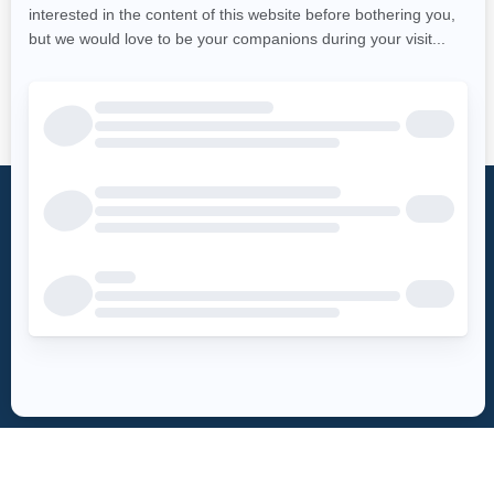
Qu’est-ce
Fondation
qu’un DEA?
Mot du président
Accès DEA
Histoire
Mission
Téléchargez
– Soins de réanimation
l’appli DEA-
– Soutien à la
QUÉBEC
recherche
Enregistrez un
Équipe
DEA
Partenaires