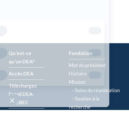
Qu’est-ce
Fondation
qu’un DEA?
Mot du président
Accès DEA
Histoire
Mission
Téléchargez
– Soins de réanimation
l’appli DEA-
– Soutien à la
QUÉBEC
recherche
Enregistrez un
Équipe
DEA
Partenaires