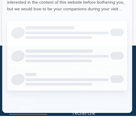
Qu’est-ce
Fondation
qu’un DEA?
Mot du président
Accès DEA
Histoire
Mission
Téléchargez
– Soins de réanimation
l’appli DEA-
– Soutien à la
QUÉBEC
recherche
Enregistrez un
Équipe
DEA
Partenaires