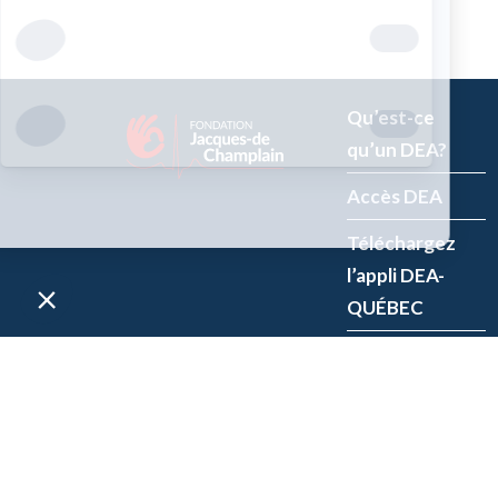
Qu’est-ce
qu’un DEA?
Accès DEA
Téléchargez
l’appli DEA-
QUÉBEC
Enregistrez un
DEA
P