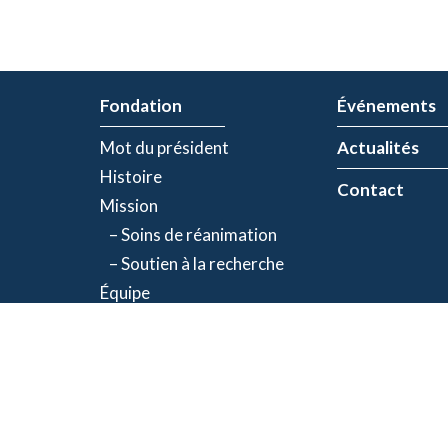
Fondation
Événements
Mot du président
Actualités
Histoire
Contact
Mission
– Soins de réanimation
– Soutien à la recherche
Équipe
Partenaires
olitique de confidentialité
| Numéro d'organisme de bienfaisance: 843634064RR00
©2026 Fondation Jacques-de Champlain. Tous droits réservés.
Une réalisation d’
Exolnet
et
C4 Communications