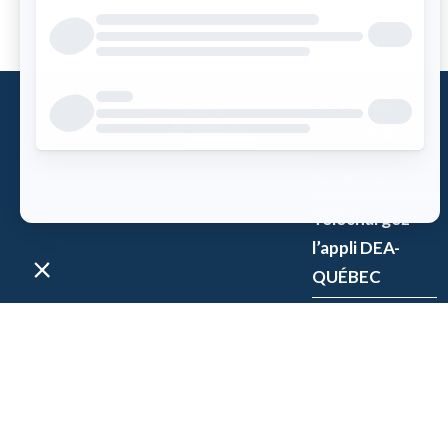
Qu’est-ce
qu’un DEA?
Accès DEA
Téléchargez
l’appli DEA-
QUÉBEC
Enregistrez un
DEA
P