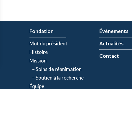
Fondation
Événements
Mot du président
Actualités
Histoire
Contact
Mission
– Soins de réanimation
– Soutien à la recherche
Équipe
Partenaires
olitique de confidentialité
| Numéro d'organisme de bienfaisance: 843634064RR00
©2026 Fondation Jacques-de Champlain. Tous droits réservés.
Une réalisation d’
Exolnet
et
C4 Communications