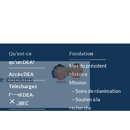
Qu’est-ce
Fondation
qu’un DEA?
Mot du président
Accès DEA
Histoire
Mission
Téléchargez
– Soins de réanimation
l’appli DEA-
– Soutien à la
QUÉBEC
recherche
Enregistrez un
Équipe
DEA
Partenaires