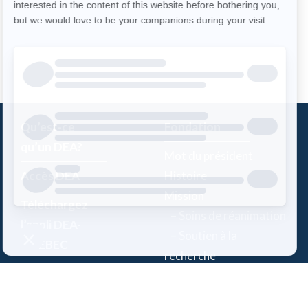
Qu’est-ce
Fondation
qu’un DEA?
Mot du président
Accès DEA
Histoire
Mission
Téléchargez
– Soins de réanimation
l’appli DEA-
– Soutien à la
QUÉBEC
recherche
Enregistrez un
Équipe
DEA
Partenaires