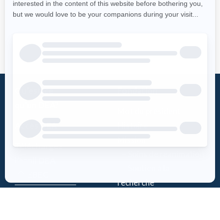
Qu’est-ce
Fondation
qu’un DEA?
Mot du président
Accès DEA
Histoire
Mission
Téléchargez
– Soins de réanimation
l’appli DEA-
– Soutien à la
QUÉBEC
recherche
Enregistrez un
Équipe
DEA
Partenaires