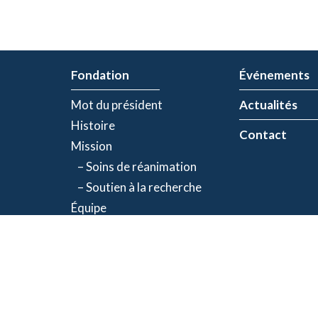
Fondation
Événements
Mot du président
Actualités
Histoire
Contact
Mission
– Soins de réanimation
– Soutien à la recherche
Équipe
Partenaires
olitique de confidentialité
| Numéro d'organisme de bienfaisance: 843634064RR00
©2026 Fondation Jacques-de Champlain. Tous droits réservés.
Une réalisation d’
Exolnet
et
C4 Communications