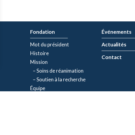
Fondation
Événements
Mot du président
Actualités
Histoire
Contact
Mission
– Soins de réanimation
– Soutien à la recherche
Équipe
Partenaires
olitique de confidentialité
| Numéro d'organisme de bienfaisance: 843634064RR00
©2026 Fondation Jacques-de Champlain. Tous droits réservés.
Une réalisation d’
Exolnet
et
C4 Communications