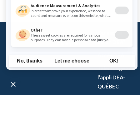
Qu’est-ce
qu’un DEA?
Accès DEA
Téléchargez
l’appli DEA-
QUÉBEC
Enregistrez un
DEA
P