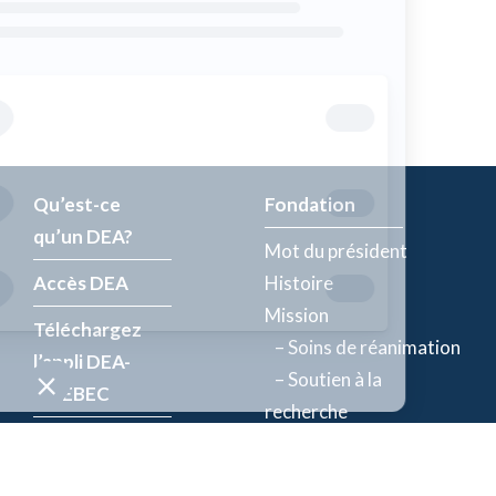
Qu’est-ce
Fondation
qu’un DEA?
Mot du président
Accès DEA
Histoire
Mission
Téléchargez
– Soins de réanimation
l’appli DEA-
– Soutien à la
QUÉBEC
recherche
Enregistrez un
Équipe
DEA
Partenaires