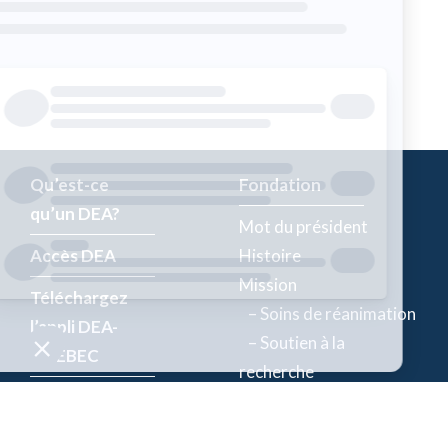
Qu’est-ce
Fondation
qu’un DEA?
Mot du président
Accès DEA
Histoire
Mission
Téléchargez
– Soins de réanimation
l’appli DEA-
– Soutien à la
QUÉBEC
recherche
Enregistrez un
Équipe
DEA
Partenaires