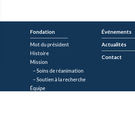
Fondation
Événements
Mot du président
Actualités
Histoire
Contact
Mission
– Soins de réanimation
– Soutien à la recherche
Équipe
Partenaires
olitique de confidentialité
| Numéro d'organisme de bienfaisance: 843634064RR00
©2026 Fondation Jacques-de Champlain. Tous droits réservés.
Une réalisation d’
Exolnet
et
C4 Communications