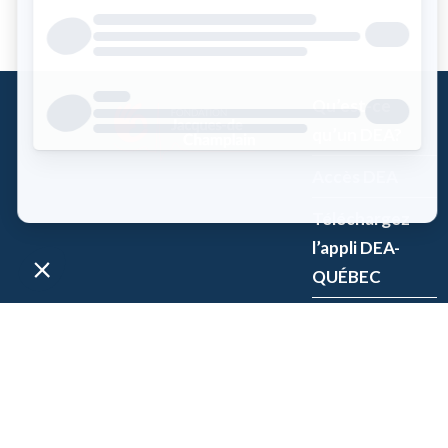
Qu’est-ce
qu’un DEA?
Accès DEA
Téléchargez
l’appli DEA-
QUÉBEC
Enregistrez un
DEA
P