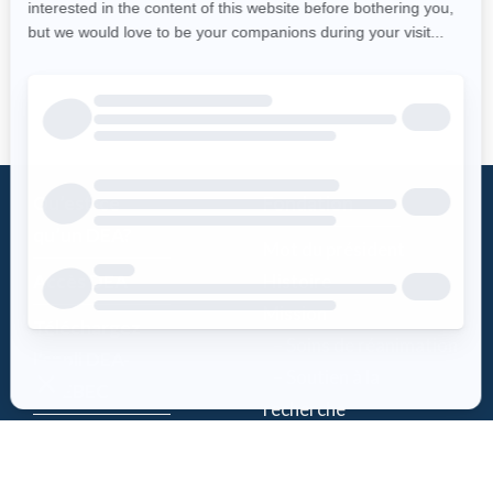
Qu’est-ce
Fondation
qu’un DEA?
Mot du président
Accès DEA
Histoire
Mission
Téléchargez
– Soins de réanimation
l’appli DEA-
– Soutien à la
QUÉBEC
recherche
Enregistrez un
Équipe
DEA
Partenaires