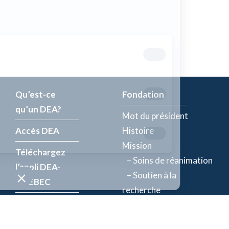
Qu’est-ce
Fondation
qu’un DEA?
Mot du président
Accès DEA
Histoire
Mission
Téléchargez
– Soins de réanimation
l’appli DEA-
– Soutien à la
QUÉBEC
recherche
Enregistrez un
Équipe
DEA
Partenaires