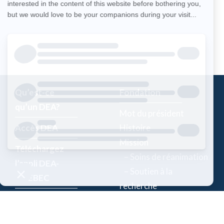
Qu’est-ce
Fondation
qu’un DEA?
Mot du président
Accès DEA
Histoire
Mission
Téléchargez
– Soins de réanimation
l’appli DEA-
– Soutien à la
QUÉBEC
recherche
Enregistrez un
Équipe
DEA
Partenaires