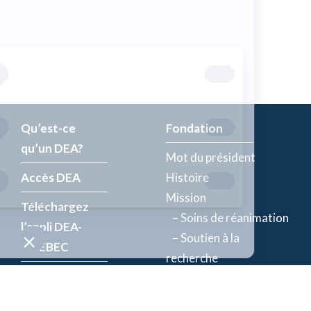
Qu’est-ce
Fondation
qu’un DEA?
Mot du président
Accès DEA
Histoire
Mission
Téléchargez
– Soins de réanimation
l’appli DEA-
– Soutien à la
QUÉBEC
recherche
Enregistrez un
Équipe
DEA
Partenaires