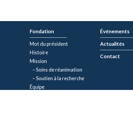
Fondation
Événements
Mot du président
Actualités
Histoire
Contact
Mission
– Soins de réanimation
– Soutien à la recherche
Équipe
Partenaires
olitique de confidentialité
| Numéro d'organisme de bienfaisance: 843634064RR00
©2026 Fondation Jacques-de Champlain. Tous droits réservés.
Une réalisation d’
Exolnet
et
C4 Communications