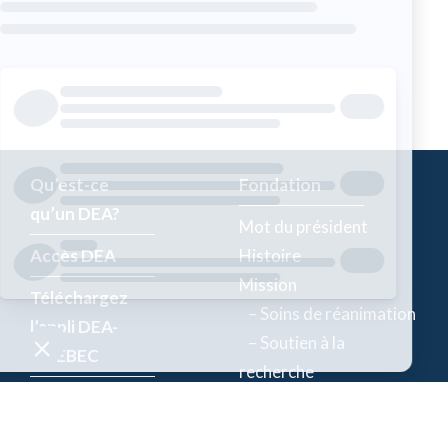
Qu’est-ce
Fondation
qu’un DEA?
Mot du président
Accès DEA
Histoire
Mission
Téléchargez
– Soins de réanimation
l’appli DEA-
– Soutien à la
QUÉBEC
recherche
Enregistrez un
Équipe
DEA
Partenaires