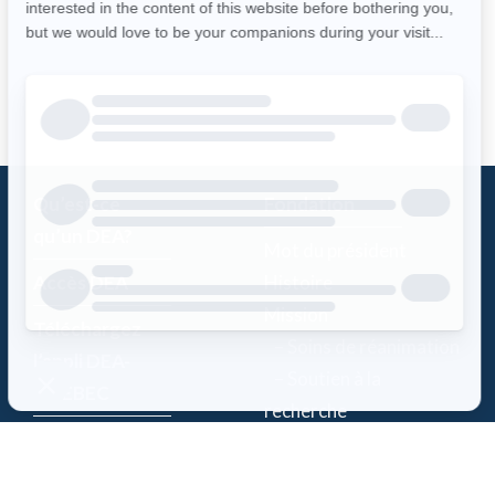
Qu’est-ce
Fondation
qu’un DEA?
Mot du président
Accès DEA
Histoire
Mission
Téléchargez
– Soins de réanimation
l’appli DEA-
– Soutien à la
QUÉBEC
recherche
Enregistrez un
Équipe
DEA
Partenaires