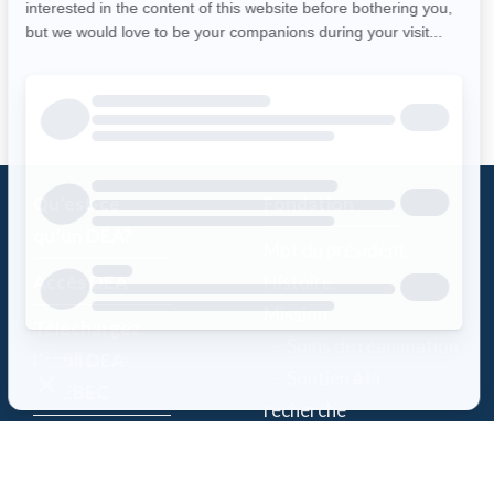
Qu’est-ce
Fondation
qu’un DEA?
Mot du président
Accès DEA
Histoire
Mission
Téléchargez
– Soins de réanimation
l’appli DEA-
– Soutien à la
QUÉBEC
recherche
Enregistrez un
Équipe
DEA
Partenaires