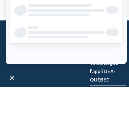
Qu’est-ce
qu’un DEA?
Accès DEA
Téléchargez
l’appli DEA-
QUÉBEC
Enregistrez un
DEA
P