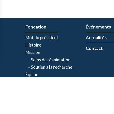
Fondation
Événements
Mot du président
Actualités
Histoire
Contact
Mission
– Soins de réanimation
– Soutien à la recherche
Équipe
Partenaires
olitique de confidentialité
| Numéro d'organisme de bienfaisance: 843634064RR00
©2026 Fondation Jacques-de Champlain. Tous droits réservés.
Une réalisation d’
Exolnet
et
C4 Communications