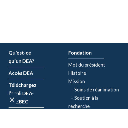
Qu’est-ce
Fondation
qu’un DEA?
Mot du président
Accès DEA
Histoire
Mission
Téléchargez
– Soins de réanimation
l’appli DEA-
– Soutien à la
QUÉBEC
recherche
Enregistrez un
Équipe
DEA
Partenaires