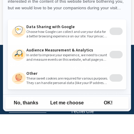
Qu’est-ce
Fondation
qu’un DEA?
Mot du président
Accès DEA
Histoire
Mission
Téléchargez
– Soins de réanimation
l’appli DEA-
– Soutien à la
QUÉBEC
recherche
Enregistrez un
Équipe
DEA
Partenaires