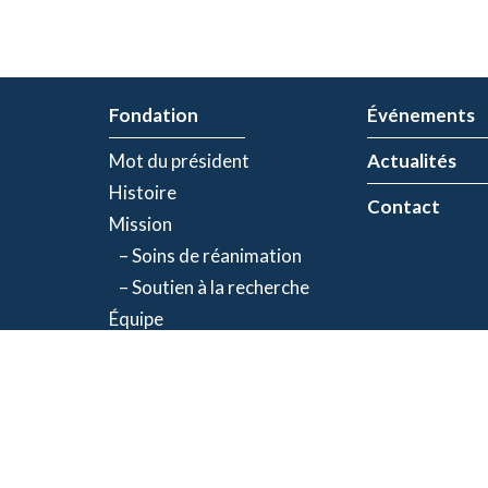
Fondation
Événements
Mot du président
Actualités
Histoire
Contact
Mission
– Soins de réanimation
– Soutien à la recherche
Équipe
Partenaires
olitique de confidentialité
| Numéro d'organisme de bienfaisance: 843634064RR00
©2026 Fondation Jacques-de Champlain. Tous droits réservés.
Une réalisation d’
Exolnet
et
C4 Communications