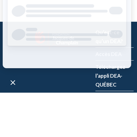
Qu’est-ce
qu’un DEA?
Accès DEA
Téléchargez
l’appli DEA-
QUÉBEC
Enregistrez un
DEA
P