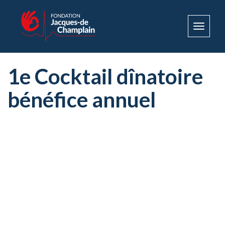
Toggle
navigat
1e Cocktail dînatoire
bénéfice annuel