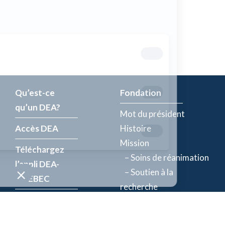
Qu’est-ce
Fondation
qu’un DEA?
Mot du président
Accès DEA
Histoire
Mission
Téléchargez
– Soins de réanimation
l’appli DEA-
– Soutien à la
QUÉBEC
recherche
Enregistrez un
Équipe
DEA
Partenaires