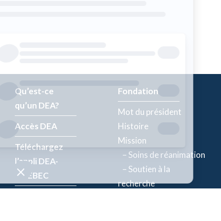
Qu’est-ce
Fondation
qu’un DEA?
Mot du président
Accès DEA
Histoire
Mission
Téléchargez
– Soins de réanimation
l’appli DEA-
– Soutien à la
QUÉBEC
recherche
Enregistrez un
Équipe
DEA
Partenaires