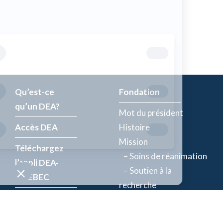
Qu’est-ce
Fondation
qu’un DEA?
Mot du président
Accès DEA
Histoire
Mission
Téléchargez
– Soins de réanimation
l’appli DEA-
– Soutien à la
QUÉBEC
recherche
Enregistrez un
Équipe
DEA
Partenaires