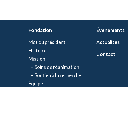
Fondation
Événements
Mot du président
Actualités
Histoire
Contact
Mission
– Soins de réanimation
– Soutien à la recherche
Équipe
Partenaires
olitique de confidentialité
| Numéro d'organisme de bienfaisance: 843634064RR00
©2026 Fondation Jacques-de Champlain. Tous droits réservés.
Une réalisation d’
Exolnet
et
C4 Communications