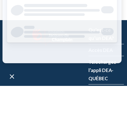
Qu’est-ce
qu’un DEA?
Accès DEA
Téléchargez
l’appli DEA-
QUÉBEC
Enregistrez un
DEA
P