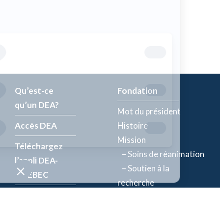
Qu’est-ce
Fondation
qu’un DEA?
Mot du président
Accès DEA
Histoire
Mission
Téléchargez
– Soins de réanimation
l’appli DEA-
– Soutien à la
QUÉBEC
recherche
Enregistrez un
Équipe
DEA
Partenaires