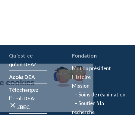
Qu’est-ce
Fondation
qu’un DEA?
Mot du président
Accès DEA
Histoire
Mission
Téléchargez
– Soins de réanimation
l’appli DEA-
– Soutien à la
QUÉBEC
recherche
Enregistrez un
Équipe
DEA
Partenaires