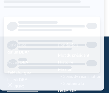
Qu’est-ce
Fondation
qu’un DEA?
Mot du président
Accès DEA
Histoire
Mission
Téléchargez
– Soins de réanimation
l’appli DEA-
– Soutien à la
QUÉBEC
recherche
Enregistrez un
Équipe
DEA
Partenaires