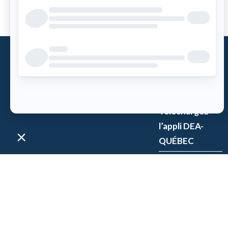
Qu’est-ce
qu’un DEA?
Accès DEA
Téléchargez
l’appli DEA-
QUÉBEC
Enregistrez un
DEA
P