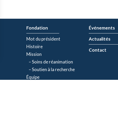
Fondation
Événements
Mot du président
Actualités
Histoire
Contact
Mission
– Soins de réanimation
– Soutien à la recherche
Équipe
Partenaires
olitique de confidentialité
| Numéro d'organisme de bienfaisance: 843634064RR00
©2026 Fondation Jacques-de Champlain. Tous droits réservés.
Une réalisation d’
Exolnet
et
C4 Communications