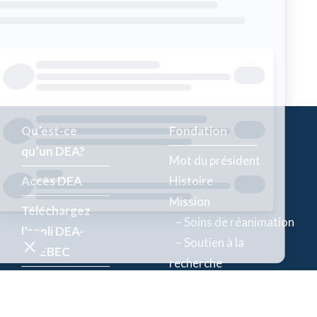
Qu’est-ce
Fondation
qu’un DEA?
Mot du président
Accès DEA
Histoire
Mission
Téléchargez
– Soins de réanimation
l’appli DEA-
– Soutien à la
QUÉBEC
recherche
Enregistrez un
Équipe
DEA
Partenaires