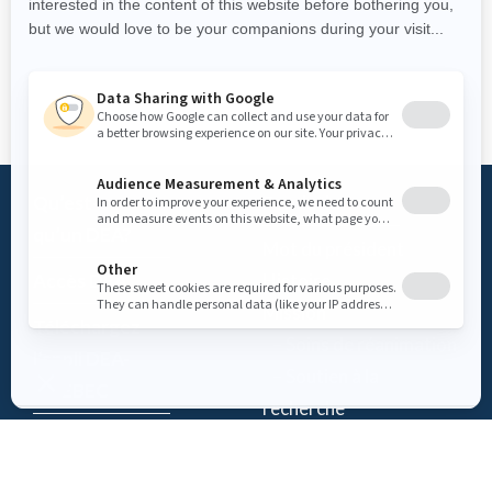
Qu’est-ce
Fondation
qu’un DEA?
Mot du président
Accès DEA
Histoire
Mission
Téléchargez
– Soins de réanimation
l’appli DEA-
– Soutien à la
QUÉBEC
recherche
Enregistrez un
Équipe
DEA
Partenaires