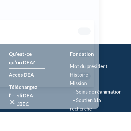
Qu’est-ce
Fondation
qu’un DEA?
Mot du président
Accès DEA
Histoire
Mission
Téléchargez
– Soins de réanimation
l’appli DEA-
– Soutien à la
QUÉBEC
recherche
Enregistrez un
Équipe
DEA
Partenaires