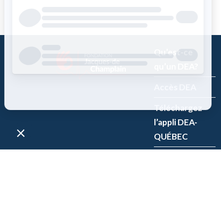
Qu’est-ce
qu’un DEA?
Accès DEA
Téléchargez
l’appli DEA-
QUÉBEC
Enregistrez un
DEA
P