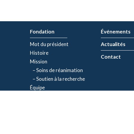
Fondation
Événements
Mot du président
Actualités
Histoire
Contact
Mission
– Soins de réanimation
– Soutien à la recherche
Équipe
Partenaires
olitique de confidentialité
| Numéro d'organisme de bienfaisance: 843634064RR00
©2026 Fondation Jacques-de Champlain. Tous droits réservés.
Une réalisation d’
Exolnet
et
C4 Communications