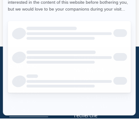
Qu’est-ce
Fondation
qu’un DEA?
Mot du président
Accès DEA
Histoire
Mission
Téléchargez
– Soins de réanimation
l’appli DEA-
– Soutien à la
QUÉBEC
recherche
Enregistrez un
Équipe
DEA
Partenaires