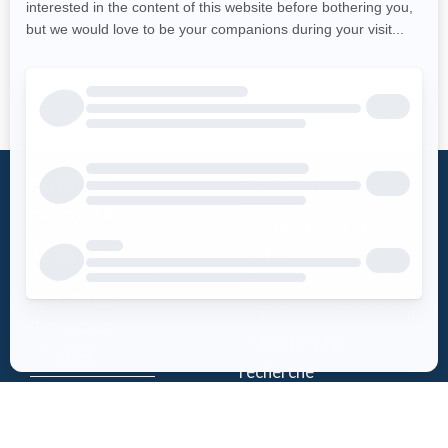
Qu’est-ce
Fondation
qu’un DEA?
Mot du président
Accès DEA
Histoire
Mission
Téléchargez
– Soins de réanimation
l’appli DEA-
– Soutien à la
QUÉBEC
recherche
Enregistrez un
Équipe
DEA
Partenaires